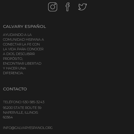
CALVARY
ESPAÑOL
AYUDANDO A LA
COMUNIDAD HISPANA A
CONECTAR LA FE CON
LA VIDA PARA CONOCER
A DIOS, DESCUBRIR
PROPÓSITO,
ENCONTRAR LIBERTAD
Y HACER UNA
DIFERENCIA.
CONTACTO
TELÉFONO: 630-585-3243
9S200 STATE ROUTE 59
NAPERVILLE, ILLINOIS
60564
INFO@CALVARYESPANOL.ORG