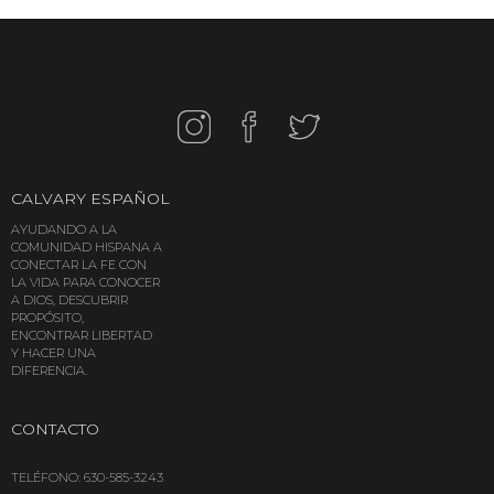
CALVARY
ESPAÑOL
AYUDANDO A LA
COMUNIDAD HISPANA A
CONECTAR LA FE CON
LA VIDA PARA CONOCER
A DIOS, DESCUBRIR
PROPÓSITO,
ENCONTRAR LIBERTAD
Y HACER UNA
DIFERENCIA.
CONTACTO
TELÉFONO: 630-585-3243