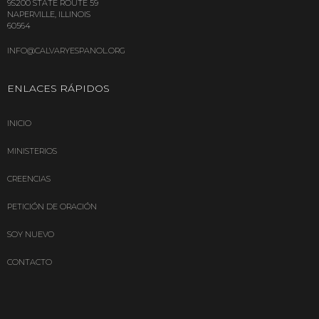
9S200 STATE ROUTE 59
NAPERVILLE, ILLINOIS
60564
INFO@CALVARYESPANOL.ORG
ENLACES
RÁPIDOS
INICIO
MINISTERIOS
CREENCIAS
PETICIÓN DE ORACIÓN
SOY NUEVO
CONTACTO