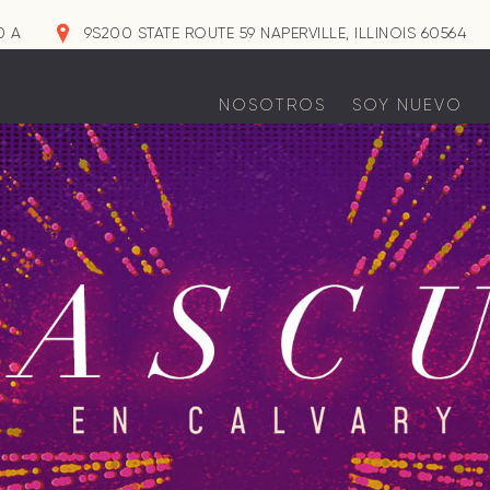
0 A
9S200 STATE ROUTE 59 NAPERVILLE, ILLINOIS 60564
NOSOTROS
SOY NUEVO