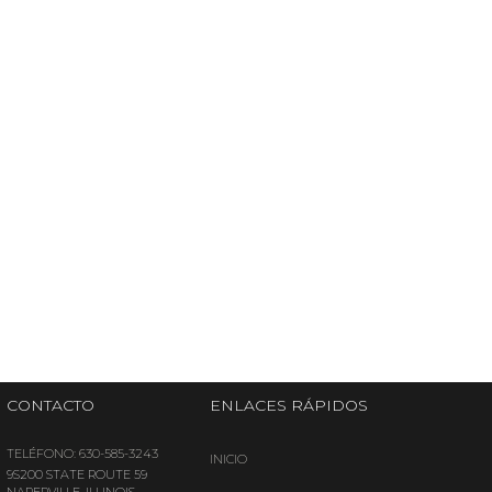
April 5, 2020
CONTACTO
ENLACES
RÁPIDOS
TELÉFONO: 630-585-3243
INICIO
9S200 STATE ROUTE 59