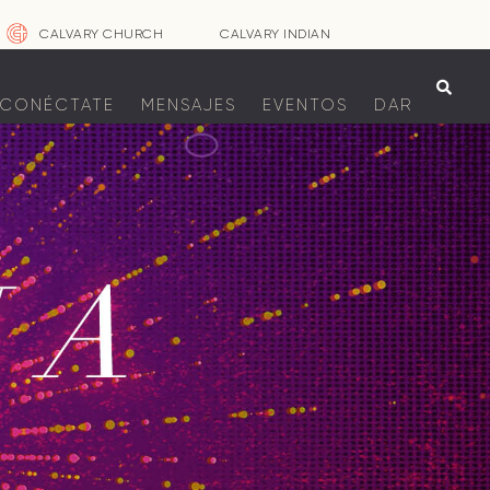
CALVARY CHURCH
CALVARY INDIAN

CONÉCTATE
MENSAJES
EVENTOS
DAR