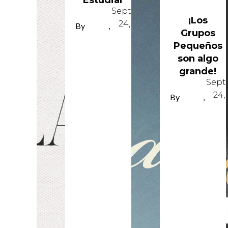
Estudiar
September
¡Los
24, 2024
By
REY
,
Grupos
PEREZ
Pequeños
son algo
grande!
Sept
24,
By
REY
,
PEREZ