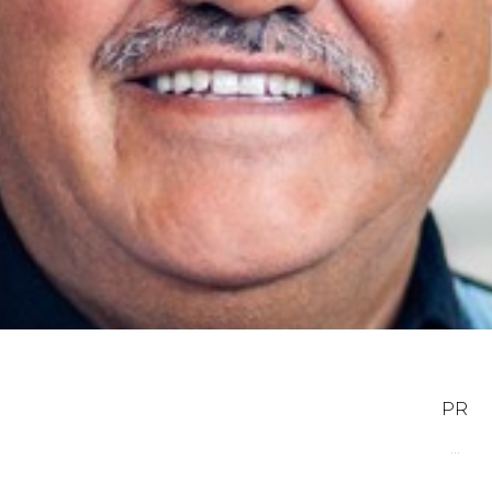
PR
...