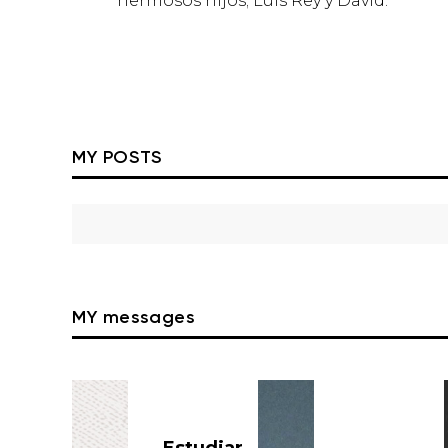
hermosos hijos; Luis Rey y David.
MY POSTS
MY messages
Estudiar
¡Los Grupos
Pequeños son
algo grande!