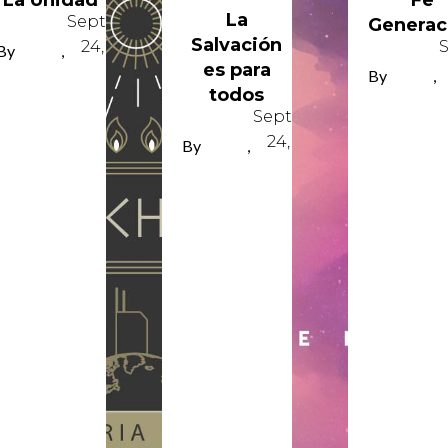
La Unidad
Fe
La
September
Generac
Salvación
24, 2024
By
REY
,
es para
PEREZ
By
REY
,
todos
PEREZ
September
24, 2024
By
REY
,
PEREZ