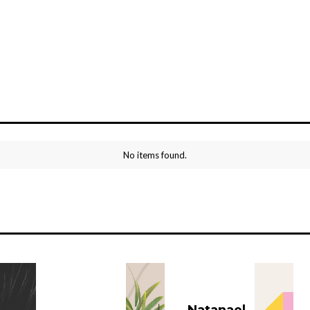
No items found.
Un Corazón de
Natanael
Gratitud