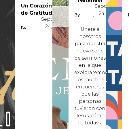
Natanael
Un Corazón
September
de Gratitud
24, 2024
By
REY
,
September
PEREZ
24, 2024
By
REY
,
Únete a
PEREZ
nosotros
para nuestra
ember
nueva serie
 2024
de sermones
en la que
exploraremos
los muchos
encuentros
que las
personas
tuvieron con
Jesús, cómo
TÚ todavía