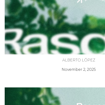
ALBERTO LÓPEZ
Rasgos Divinos: Gracia
November 2, 2025