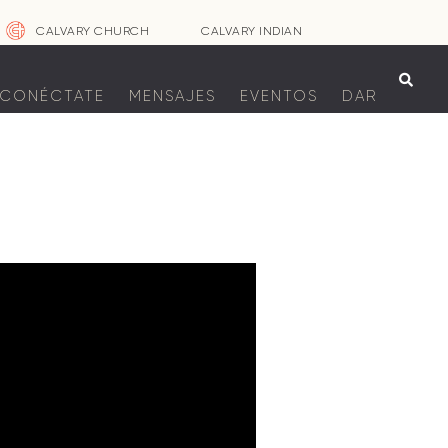
CALVARY CHURCH
CALVARY INDIAN

CONÉCTATE
MENSAJES
EVENTOS
DAR