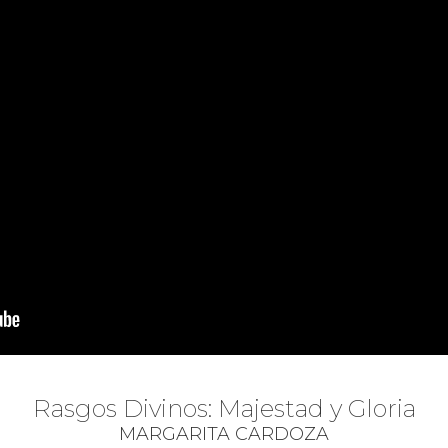
Rasgos Divinos: Majestad y Gloria
MARGARITA CARDOZA