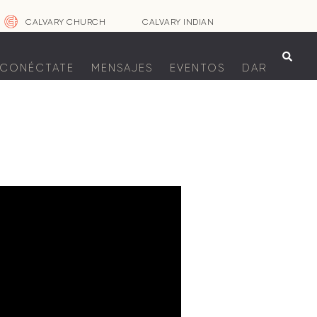
CALVARY CHURCH
CALVARY INDIAN

CONÉCTATE
MENSAJES
EVENTOS
DAR