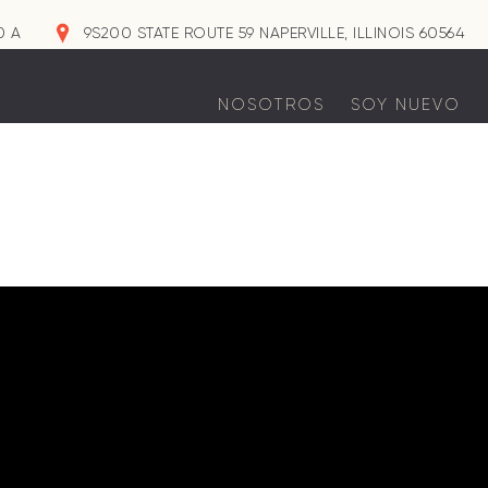
0 A
9S200 STATE ROUTE 59 NAPERVILLE, ILLINOIS 60564
NOSOTROS
SOY NUEVO