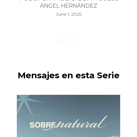
ÁNGEL HERNÁNDEZ
June 1, 2025
Hechos
La Historia Continúa
Mensajes en esta Serie