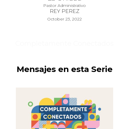
Pastor Administrativo
REY PEREZ
October 23, 2022
Completamente Conectados
Mensajes en esta Serie