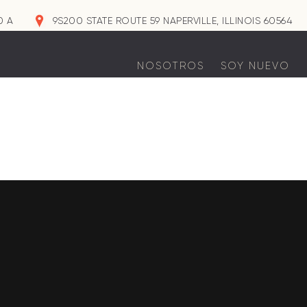
0 A
9S200 STATE ROUTE 59 NAPERVILLE, ILLINOIS 60564
NOSOTROS
SOY NUEVO