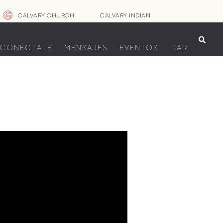
CALVARY CHURCH
CALVARY INDIAN

CONÉCTATE
MENSAJES
EVENTOS
DAR