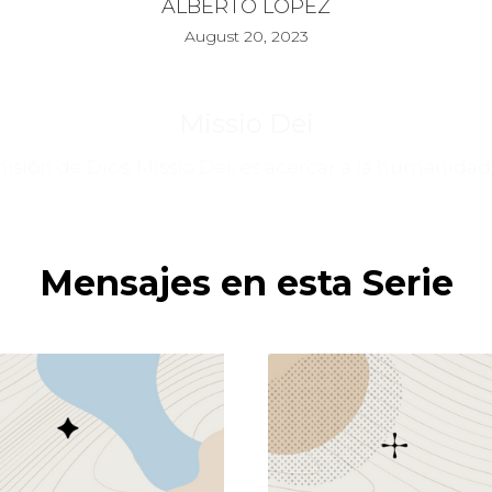
ALBERTO LÓPEZ
August 20, 2023
Missio Dei
isión de Dios, Missio Dei, es acercar a la humanidad 
Mensajes en esta Serie