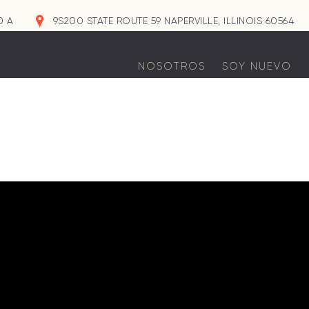
0 A
9S200 STATE ROUTE 59 NAPERVILLE, ILLINOIS 60564
NOSOTROS
SOY NUEVO