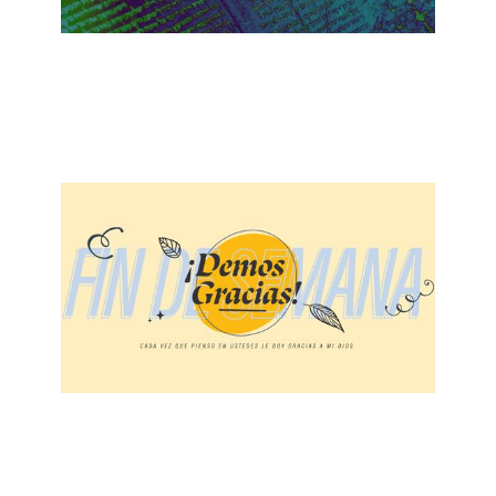
ALBERTO LÓPEZ
¡No tengas miedo de Dios!
December 4, 2022
ALBERTO LÓPEZ
¡Demos Gracias!
November 27, 2022