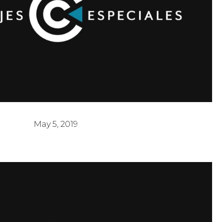
uando La Respuesta No Llega
May 5, 2019