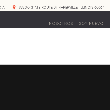
0 A
9S200 STATE ROUTE 59 NAPERVILLE, ILLINOIS 60564
NOSOTROS
SOY NUEVO