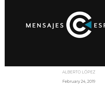
ALBERTO LÓPEZ
¡Señor, purifícame!
February 24, 2019