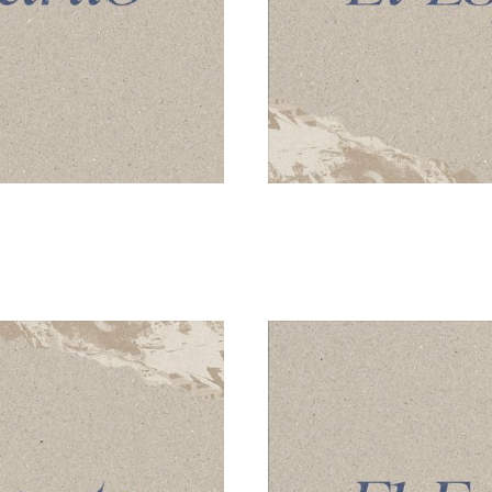
la Misión
El Espír