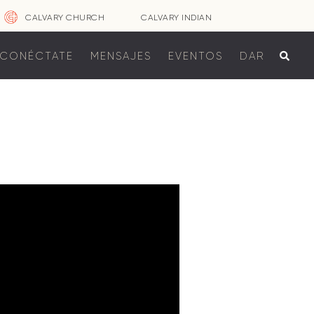
CALVARY CHURCH
CALVARY INDIAN
CONÉCTATE
MENSAJES
EVENTOS
DAR
