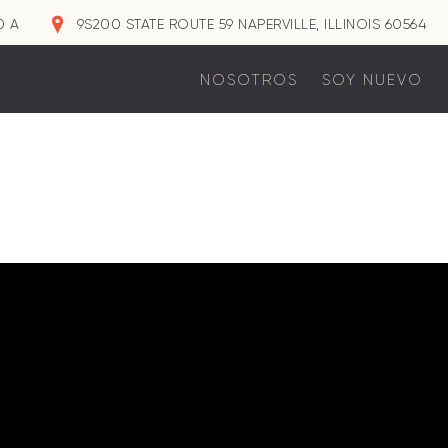
0 A
9S200 STATE ROUTE 59 NAPERVILLE, ILLINOIS 60564
NOSOTROS
SOY NUEVO