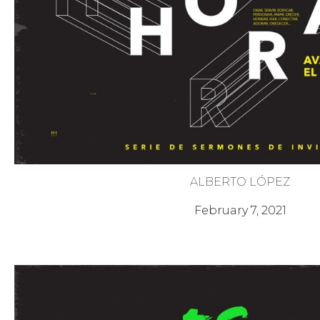
ALBERTO LÓPEZ
¡Es Hora! 6 - Soltar la Ofens
February 7, 2021