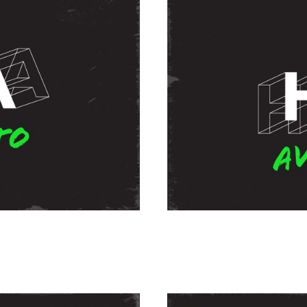
mando Coria
Es hora d