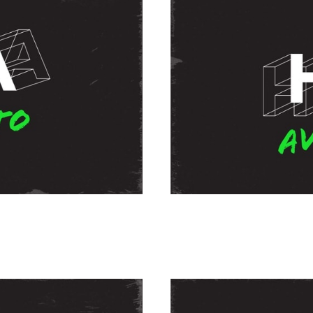
mando Coria
Es Hora de 