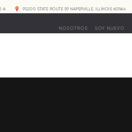
0 A
9S200 STATE ROUTE 59 NAPERVILLE, ILLINOIS 60564
NOSOTROS
SOY NUEVO