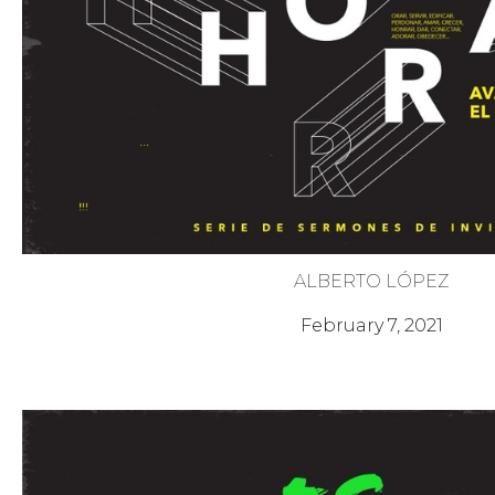
ALBERTO LÓPEZ
¡Es Hora! 6 - Soltar la Ofens
February 7, 2021