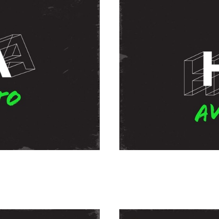
mando Coria
Es hora d