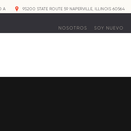
0 A
9S200 STATE ROUTE 59 NAPERVILLE, ILLINOIS 60564
NOSOTROS
SOY NUEVO