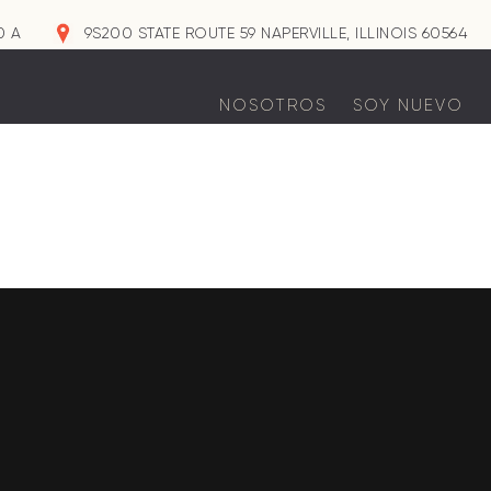
0 A
9S200 STATE ROUTE 59 NAPERVILLE, ILLINOIS 60564
NOSOTROS
SOY NUEVO