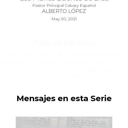
Pastor Principal Calvary Español
ALBERTO LÓPEZ
May 30, 2021
Fuera de Contexto
¿qué sucede cuando un versículo de la Biblia, un
personaje o un mandamiento se saca de contexto?
¡Eso es lo que exploraremos en nuestra nueva serie
de sermones!
Mensajes en esta Serie