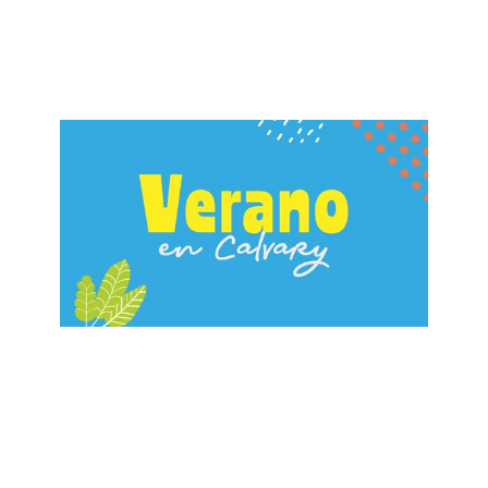
Edificadores del Reino
June 23, 2024
ALBERTO LÓPEZ
Sabiduría 3 Sabio vs Necio
June 16, 2024