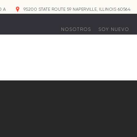
0 A
9S200 STATE ROUTE 59 NAPERVILLE, ILLINOIS 60564
NOSOTROS
SOY NUEVO