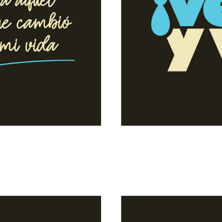
ión
P