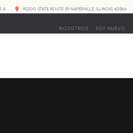
0 A
9S200 STATE ROUTE 59 NAPERVILLE, ILLINOIS 60564
NOSOTROS
SOY NUEVO