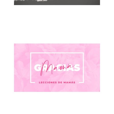
ALBERTO LÓPEZ
¡No te quedes callado! - ¡Di NO al racismo!
June 7, 2020
ALBERTO LÓPEZ
Día de las Madres 2020
May 10, 2020