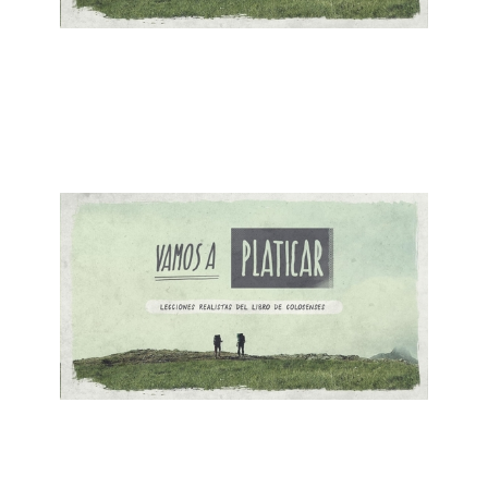
ALBERTO LÓPEZ
¡No dejes que te engañen!
February 18, 2018
ALBERTO LÓPEZ
Sufriendo con Cristo
January 4, 2018