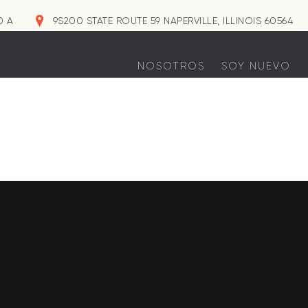
0 A
9S200 STATE ROUTE 59 NAPERVILLE, ILLINOIS 60564
NOSOTROS
SOY NUEVO